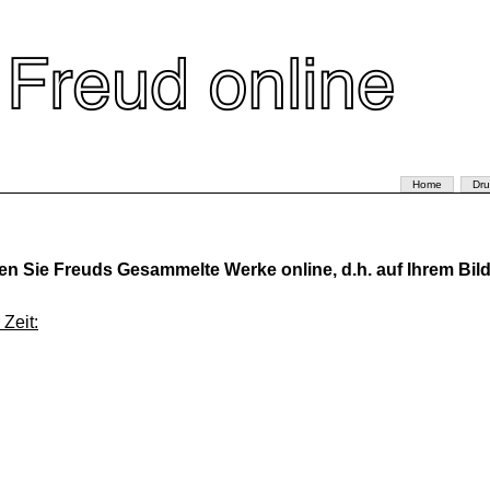
Home
Dru
en Sie Freuds Gesammelte Werke online, d.h. auf Ihrem Bil
Zeit: